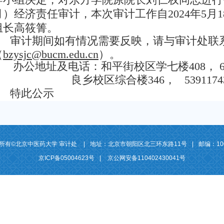
月）经济责任审计，本次审计工作自2024年5月
组长高筱箐。
审计期间如有情况需要反映，请与审计处联
（
bzysjc@bucm.edu.cn
）。
办公地址及电话：和平街校区学七楼408， 642
良乡校区综合楼346， 5391174
特此公示
所有©北京中医药大学 审计处
|
地址：北京市朝阳区北三环东路11号
|
邮编：10
京ICP备05004623号
|
京公网安备110402430041号